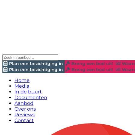
Plan een bezichtiging in
Breng een bod uit!
Waard
Plan een bezichtiging in
Breng een bod uit!
Waard
Home
Media
In de buurt
Documenten
Aanbod
Over ons
Reviews
Contact