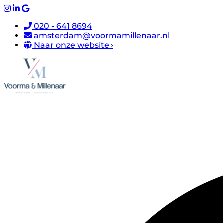
020 - 641 8694
amsterdam@voormamillenaar.nl
Naar onze website ›