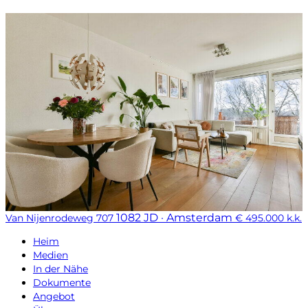
1082 JD · Amsterdam
Van Nijenrodeweg 707
€ 495.000 k.k.
Heim
Medien
In der Nähe
Dokumente
Angebot