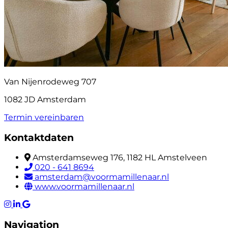
Van Nijenrodeweg 707
1082 JD Amsterdam
Termin vereinbaren
Kontaktdaten
Amsterdamseweg 176, 1182 HL Amstelveen
020 - 641 8694
amsterdam@voormamillenaar.nl
www.voormamillenaar.nl
Navigation